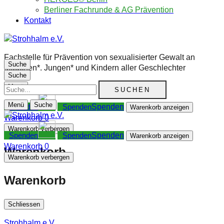
Berliner Fachrunde & AG Prävention
Kontakt
Fachstelle für Prävention von sexualisierter Gewalt an
Suche
Mädchen*. Jungen* und Kindern aller Geschlechter
Suche
Suche
Menü
Menü
Suche
Spenden
Warenkorb anzeigen
Warenkorb
0
Warenkorb verbergen
Spenden
Warenkorb anzeigen
Warenkorb
0
Warenkorb
Warenkorb verbergen
Warenkorb
Schliessen
Strohhalm e.V.