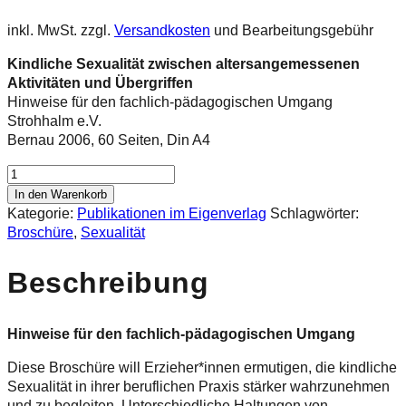
inkl. MwSt.
zzgl.
Versandkosten
und Bearbeitungsgebühr
Kindliche Sexualität zwischen altersangemessenen
Aktivitäten und Übergriffen
Hinweise für den fachlich-pädagogischen Umgang
Strohhalm e.V.
Bernau 2006, 60 Seiten, Din A4
Kindliche
Sexualität
In den Warenkorb
zwischen
Kategorie:
Publikationen im Eigenverlag
Schlagwörter:
altersangemessenen
Broschüre
,
Sexualität
Aktivitäten
und
Beschreibung
Übergriffen
Menge
Hinweise für den fachlich-pädagogischen Umgang
Diese Broschüre will Erzieher*innen ermutigen, die kindliche
Sexualität in ihrer beruflichen Praxis stärker wahrzunehmen
und zu begleiten. Unterschiedliche Haltungen von