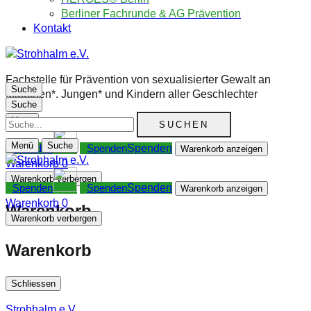
Berliner Fachrunde & AG Prävention
Kontakt
Fachstelle für Prävention von sexualisierter Gewalt an
Suche
Mädchen*. Jungen* und Kindern aller Geschlechter
Suche
Suche
Menü
Menü
Suche
Spenden
Warenkorb anzeigen
Warenkorb
0
Warenkorb verbergen
Spenden
Warenkorb anzeigen
Warenkorb
0
Warenkorb
Warenkorb verbergen
Warenkorb
Schliessen
Strohhalm e.V.