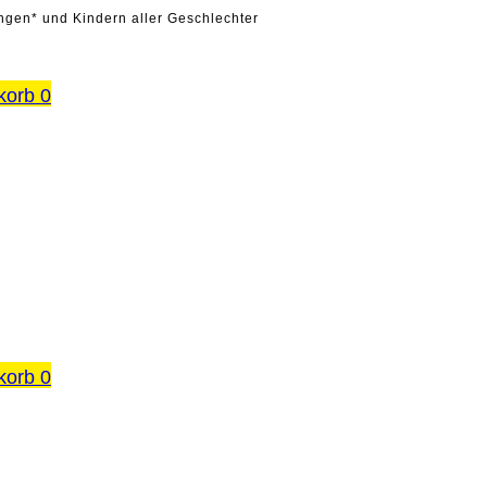
ungen* und Kindern aller Geschlechter
korb
0
korb
0