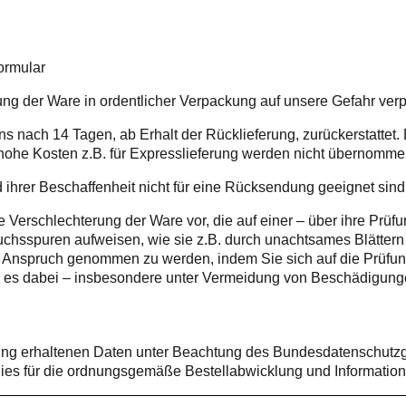
ormular
g der Ware in ordentlicher Verpackung auf unsere Gefahr verpfl
ns nach 14 Tagen, ab Erhalt der Rücklieferung, zurückerstatte
e Kosten z.B. für Expresslieferung werden nicht übernommen),
nd ihrer Beschaffenheit nicht für eine Rücksendung geeignet sin
ine Verschlechterung der Ware vor, die auf einer – über ihre P
auchsspuren aufweisen, wie sie z.B. durch unachtsames Blättern
 Anspruch genommen zu werden, indem Sie sich auf die Prüfun
 und es dabei – insbesondere unter Vermeidung von Beschädigu
ung erhaltenen Daten unter Beachtung des Bundesdatenschutz
es für die ordnungsgemäße Bestellabwicklung und Information d