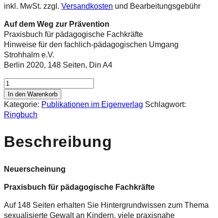
inkl. MwSt.
zzgl.
Versandkosten
und Bearbeitungsgebühr
Auf dem Weg zur Prävention
Praxisbuch für pädagogische Fachkräfte
Hinweise für den fachlich-pädagogischen Umgang
Strohhalm e.V.
Berlin 2020, 148 Seiten, Din A4
Auf
dem
In den Warenkorb
Weg
Kategorie:
Publikationen im Eigenverlag
Schlagwort:
zur
Ringbuch
Prävention
-
Beschreibung
Praxisbuch
für
pädagogische
Neuerscheinung
Fachkräfte
Menge
Praxisbuch für pädagogische Fachkräfte
Auf 148 Seiten erhalten Sie Hintergrundwissen zum Thema
sexualisierte Gewalt an Kindern, viele praxisnahe