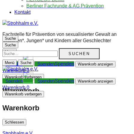
Berliner Fachrunde & AG Prävention
Kontakt
Fachstelle für Prävention von sexualisierter Gewalt an
Suche
Mädchen*. Jungen* und Kindern aller Geschlechter
Suche
Suche
Menü
Menü
Suche
Spenden
Warenkorb anzeigen
Warenkorb
0
Warenkorb verbergen
Spenden
Warenkorb anzeigen
Warenkorb
0
Warenkorb
Warenkorb verbergen
Warenkorb
Schliessen
Strohhalm e.V.