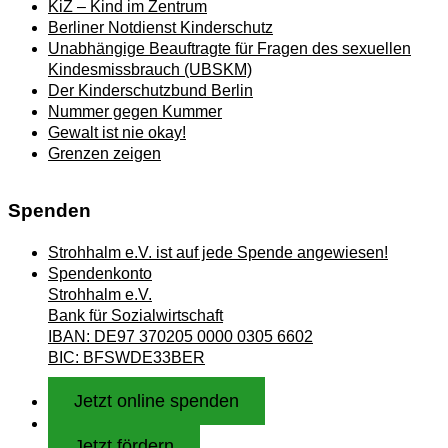
KiZ – Kind im Zentrum
Berliner Notdienst Kinderschutz
Unabhängige Beauftragte für Fragen des sexuellen
Kindesmissbrauch (UBSKM)
Der Kinderschutzbund Berlin
Nummer gegen Kummer
Gewalt ist nie okay!
Grenzen zeigen
Spenden
Strohhalm e.V. ist auf jede Spende angewiesen!
Spendenkonto
Strohhalm e.V.
Bank für Sozialwirtschaft
IBAN: DE97 370205 0000 0305 6602
BIC: BFSWDE33BER
Jetzt online spenden
Jetzt fördern